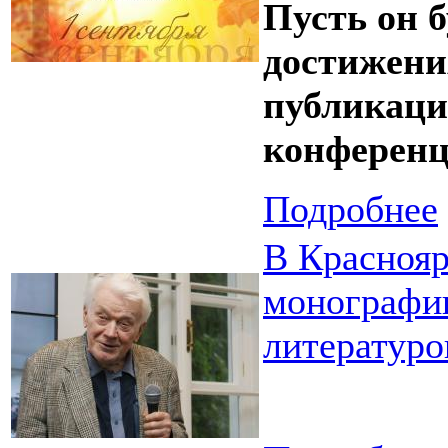
Пусть он 
достижени
публикаци
конферен
Подробнее
В Краснояр
монографи
литературо