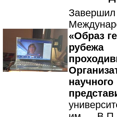
Завер
Междуна
«Образ г
рубежа
проходи
Органи
научно
предс
университ
им. В.П.